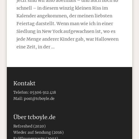
Jetzt sind wir also abermals – und auch noch so
schnell – in diesem winzig kleinen Riss im
Kalender angekommen, der meinen liebsten
Feiertag darstellt. Wenn man wie ich in einer
Siedlung in New York aufgewachsen ist, wo es
jede Menge anderer Kinder gab, war Halloween
eine Zeit, in der …
Kontakt
Telefon: 05306 912 418
Mail:
post@tcboyle.de
Über tcboyle.de
Refreshed (2020)
Wieder auf Sendung (2016)
Eröffnungsparty (2003)