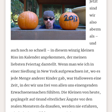
Jetzt
sind
wir
also
aberm
als –
und
auch noch so schnell – in diesem winzig kleinen
Riss im Kalender angekommen, der meinen
liebsten Feiertag darstellt. Wenn man wie ich in
einer Siedlung in New York aufgewachsen ist, wo es
jede Menge anderer Kinder gab, war Halloween eine
Zeit, in der wir uns frei von allen uns einengenden
Erwachsenensachen fühlten. Die Kleinen von heute,
gegängelt auf Grund elterlicher Ängste vor den
realen Monstern da draußen, werden nie erfahren,