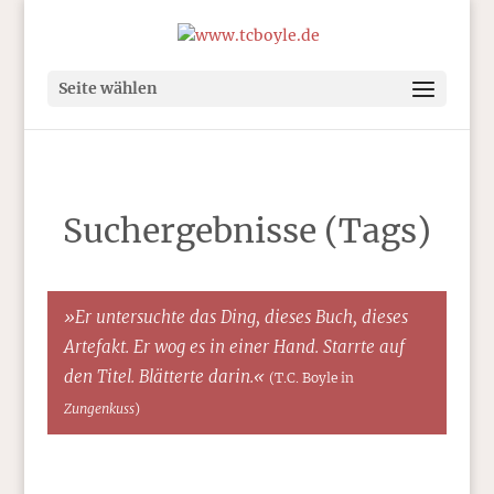
Seite wählen
Suchergebnisse (Tags)
»Er untersuchte das Ding, dieses Buch, dieses
Artefakt. Er wog es in einer Hand. Starrte auf
den Titel. Blätterte darin.«
(T.C. Boyle in
Zungenkuss
)