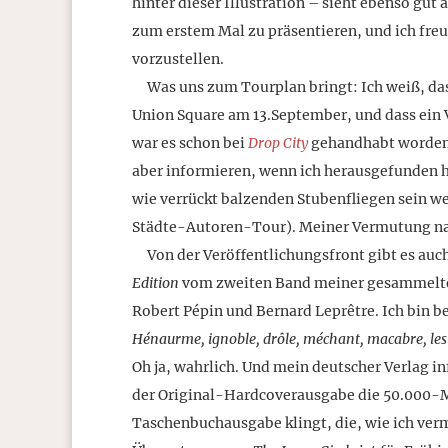
hinter dieser Illustration – sieht ebenso gut
zum erstem Mal zu präsentieren, und ich freu
vorzustellen.
Was uns zum Tourplan bringt: Ich weiß, das
Union Square am 13.September, und dass ein V
war es schon bei
Drop City
gehandhabt worden.
aber informieren, wenn ich herausgefunden h
wie verrückt balzenden Stubenfliegen sein we
Städte-Autoren-Tour). Meiner Vermutung nac
Von der Veröffentlichungsfront gibt es auch 
Edition
vom zweiten Band meiner gesammelte
Robert Pépin und Bernard Leprêtre. Ich bin b
Hénaurme, ignoble, drôle, méchant, macabre, les 
Oh ja, wahrlich. Und mein deutscher Verlag i
der Original-Hardcoverausgabe die 50.000-Ma
Taschenbuchausgabe klingt, die, wie ich verm