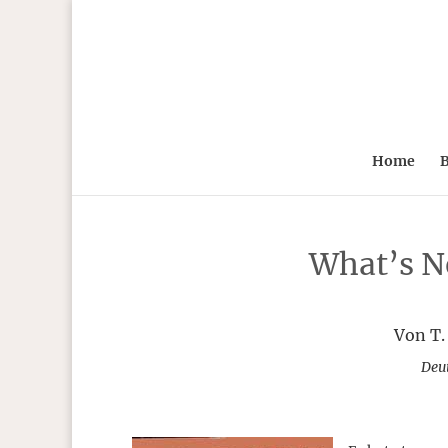
Home
B
What’s N
Von T.
Deu