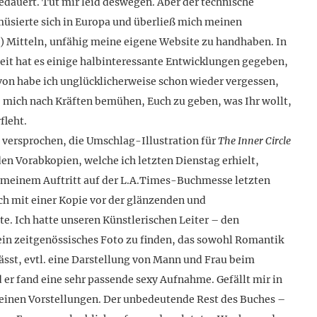
edauert. Tut mir leid deswegen. Aber der technische
müsierte sich in Europa und überließ mich meinen
) Mitteln, unfähig meine eigene Website zu handhaben. In
eit hat es einige halbinteressante Entwicklungen gegeben,
von habe ich unglücklicherweise schon wieder vergessen,
e mich nach Kräften bemühen, Euch zu geben, was Ihr wollt,
fleht.
versprochen, die Umschlag-Illustration für
The Inner Circle
den Vorabkopien, welche ich letzten Dienstag erhielt,
u meinem Auftritt auf der L.A.Times-Buchmesse letzten
ch mit einer Kopie vor der glänzenden und
e. Ich hatte unseren Künstlerischen Leiter – den
ein zeitgenössisches Foto zu finden, das sowohl Romantik
ässt, evtl. eine Darstellung von Mann und Frau beim
er fand eine sehr passende sexy Aufnahme. Gefällt mir in
 meinen Vorstellungen. Der unbedeutende Rest des Buches –