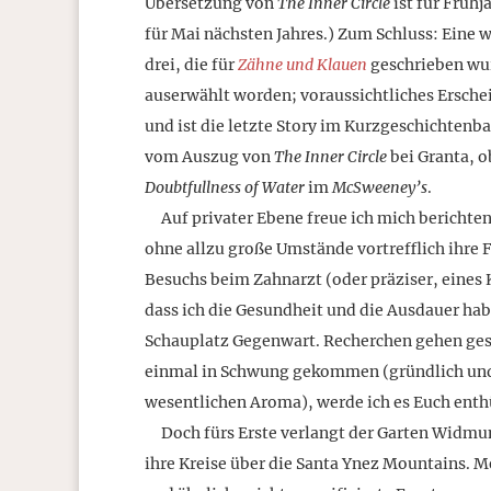
Übersetzung von
The Inner Circle
ist für Frühj
für Mai nächsten Jahres.) Zum Schluss: Eine 
drei, die für
Zähne und Klauen
geschrieben wu
auserwählt worden; voraussichtliches Ersche
und ist die letzte Story im Kurzgeschichtenb
vom Auszug von
The Inner Circle
bei Granta, o
Doubtfullness of Water
im
McSweeney’s
.
Auf privater Ebene freue ich mich berichte
ohne allzu große Umstände vortrefflich ihre 
Besuchs beim Zahnarzt (oder präziser, eines
dass ich die Gesundheit und die Ausdauer ha
Schauplatz Gegenwart. Recherchen gehen gesc
einmal in Schwung gekommen (gründlich und
wesentlichen Aroma), werde ich es Euch enth
Doch fürs Erste verlangt der Garten Widmung
ihre Kreise über die Santa Ynez Mountains. Me