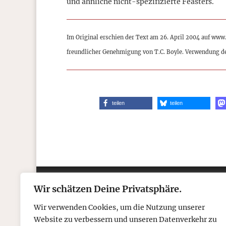
und ähnliche nicht-spezifizierte Feasters.
Im Original erschien der Text am 26. April 2004 auf www
freundlicher Genehmigung von T.C. Boyle. Verwendung d
teilen
teilen
Wir schätzen Deine Privatsphäre.
Kontakt
Über
Wir verwenden Cookies, um die Nutzung unserer
Telefon: 05306 912 418
Refr
Website zu verbessern und unseren Datenverkehr zu
Mail:
post@tcboyle.de
Wied