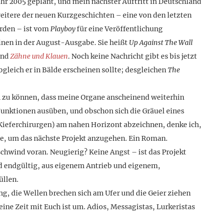
ahr 2005 geplant, und mein nächster Auftritt in Deutschland
weitere der neuen Kurzgeschichten – eine von den letzten
rden – ist vom
Playboy
für eine Veröffentlichung
inen in der August-Ausgabe. Sie heißt
Up Against The Wall
and
Zähne und Klauen
. Noch keine Nachricht gibt es bis jetzt
bgleich er in Bälde erscheinen sollte; desgleichen
The
n zu können, dass meine Organe anscheinend weiterhin
Funktionen ausüben, und obschon sich die Gräuel eines
 Kieferchirurgen) am nahen Horizont abzeichnen, denke ich,
be, um das nächste Projekt anzugehen. Ein Roman.
hwind voran. Neugierig? Keine Angst – ist das Projekt
 endgültig, aus eigenem Antrieb und eigenem,
üllen.
, die Wellen brechen sich am Ufer und die Geier ziehen
ine Zeit mit Euch ist um. Adios, Messagistas, Lurkeristas