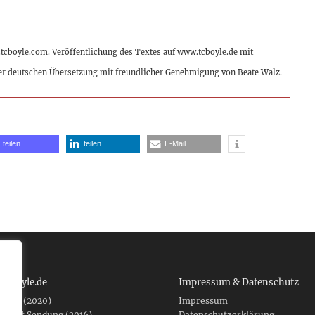
.tcboyle.com. Veröffentlichung des Textes auf www.tcboyle.de mit
er deutschen Übersetzung mit freundlicher Genehmigung von Beate Walz.
teilen
teilen
E-Mail
 tcboyle.de
Impressum & Datenschutz
eshed (2020)
Impressum
er auf Sendung (2016)
Datenschutzerklärung