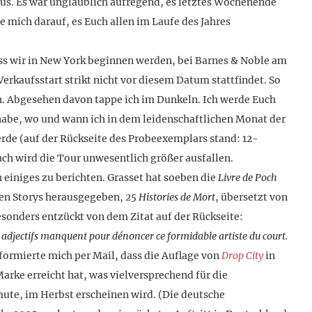
 aus. Es war unglaublich aufregend, es letztes Wochenende
e mich darauf, es Euch allen im Laufe des Jahres
s wir in New York beginnen werden, bei Barnes & Noble am
erkaufsstart strikt nicht vor diesem Datum stattfindet. So
 Abgesehen davon tappe ich im Dunkeln. Ich werde Euch
abe, wo und wann ich in dem leidenschaftlichen Monat der
rde (auf der Rückseite des Probeexemplars stand: 12-
h wird die Tour unwesentlich größer ausfallen.
einiges zu berichten. Grasset hat soeben die
Livre de Poch
n Storys herausgegeben,
25 Histories de Mort
, übersetzt von
esonders entzückt von dem Zitat auf der Rückseite:
adjectifs manquent pour dénoncer ce formidable artiste du court.
nformierte mich per Mail, dass die Auflage von
Drop City
in
rke erreicht hat, was vielversprechend für die
ute, im Herbst erscheinen wird. (Die deutsche