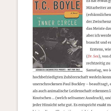
Es hat etwas g
Mitarbeiter a
(erbärmlichen
der Zwischenz
das Meiste da
aber ich werd
braucht und er
Erstens, wie 
(
Dr. Sex
), von 
rechtzeitig z
Samstag, wo i
hochbefriedigten Zuhörerschaft wedeln konnt
unerschrockenen Paul Buckley – beauftragt, 
als auch animalische Leidenschaft erkennen l
Knutschen … (welch seltsamer Ausdruck), und 
jeder Hinsicht sehr gut. Es entspricht exakt