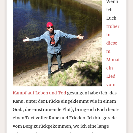
Wenn
ich
Euch
früher
in
diese
m
Monat
ein
Lied
vom
Kampf auf Leben und Tod
gesungen habe (ich, das
Kanu, unter der Brücke eingeklemmt wie in einem
Grab, die einströmende Flut), bringe ich Euch heute
einen Text voller Ruhe und Frieden. Ich bin gerade
vom Berg zurückgekommen, wo ich eine lange