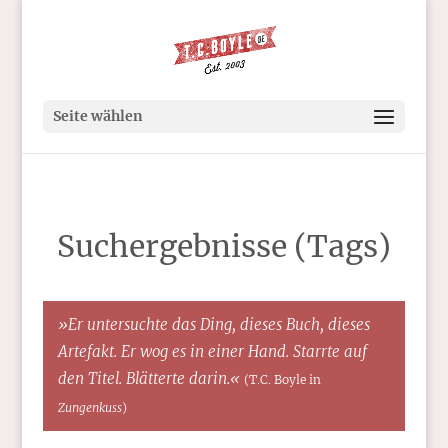
Seite wählen
Suchergebnisse (Tags)
»Er untersuchte das Ding, dieses Buch, dieses
Artefakt. Er wog es in einer Hand. Starrte auf
den Titel. Blätterte darin.«
(T.C. Boyle in
Zungenkuss
)