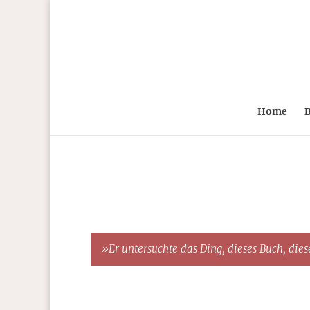
Home
B
»Er untersuchte das Ding, dieses Buch, diese