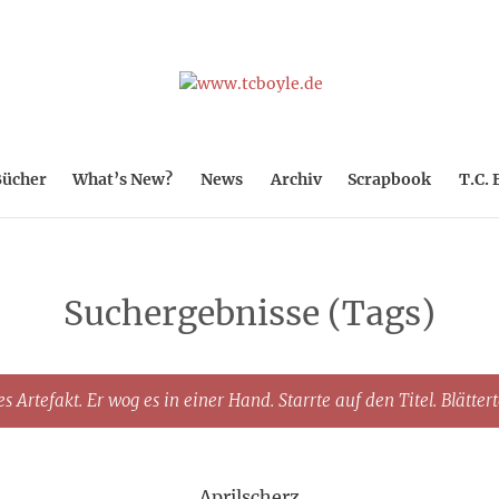
ücher
What’s New?
News
Archiv
Scrapbook
T.C. 
Suchergebnisse (Tags)
s Artefakt. Er wog es in einer Hand. Starrte auf den Titel. Blätter
Aprilscherz