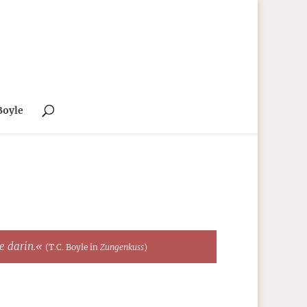
Boyle
te darin.«
(T.C. Boyle in
Zungenkuss
)