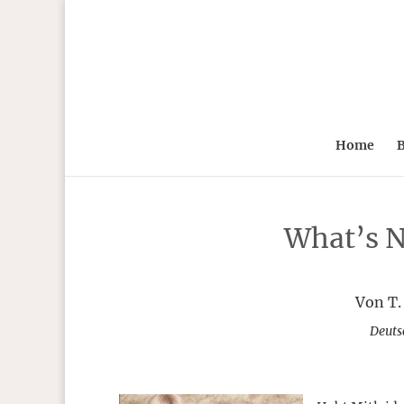
Home
B
What’s N
Von T.
Deuts