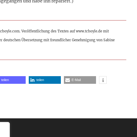
usgegangen und habe ihn repariert.)
.tcboyle.com. Veröffentlichung des Textes auf www.tcboyle.de mit
er deutschen Übersetzung mit freundlicher Genehmigung von Sabine
teilen
teilen
E-Mail