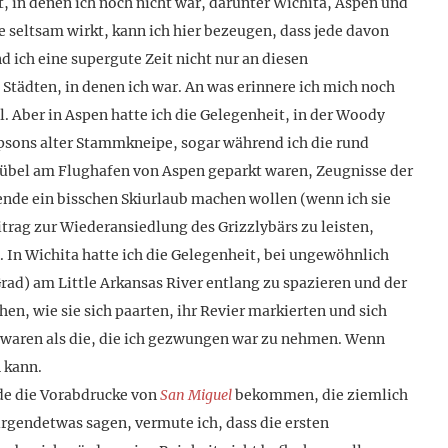
 in denen ich noch nicht war, darunter Wichita, Aspen und
e seltsam wirkt, kann ich hier bezeugen, dass jede davon
d ich eine supergute Zeit nicht nur an diesen
 Städten, in denen ich war. An was erinnere ich mich noch
. Aber in Aspen hatte ich die Gelegenheit, in der Woody
ons alter Stammkneipe, sogar während ich die rund
r übel am Flughafen von Aspen geparkt waren, Zeugnisse der
nde ein bisschen Skiurlaub machen wollen (wenn ich sie
itrag zur Wiederansiedlung des Grizzlybärs zu leisten,
). In Wichita hatte ich die Gelegenheit, bei ungewöhnlich
d) am Little Arkansas River entlang zu spazieren und der
n, wie sie sich paarten, ihr Revier markierten und sich
 waren als die, die ich gezwungen war zu nehmen. Wenn
 kann.
de die Vorabdrucke von
San Miguel
bekommen, die ziemlich
rgendetwas sagen, vermute ich, dass die ersten