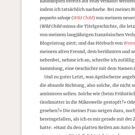
Raubkopien bereits auf ebay verkauft werden,
indem ich tatsächlich nachsehe. Bei meiner 
pequeño salvaje
(
Wild Child
) von meinem neuen
(
Wild Child
minus die Titelgeschichte, die letz
von meinem langjährigen französischen Verle
Blogeintrag ziert; und das Hörbuch von
Wenn 
meinem alten Freund, dem berühmten und sehr 
nebenbei, nehme ich an, schreibe ich zufällig
Sammlung, eine Geschichte mit dem Namen
Und zu guter Letzt, was Aprilscherze angeht
die absurde Richtung, also solche, die nicht 
amüsieren sollen. Solche wie (beim Frühstück,
Großmutter in die Mikrowelle gestopft?« Od
gesehen?« Die meiner Frau neigen dazu, noch m
hereingefallen, als ich es mir gerade mit d
hatte: »Hast du den platten Reifen am Auto b