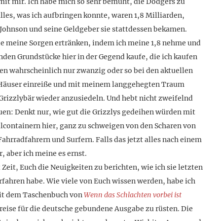
mit mir. Ich habe mich so sehr bemüht, die Dodgers zu
lles, was ich aufbringen konnte, waren 1,8 Milliarden,
Johnson und seine Geldgeber sie stattdessen bekamen.
e meine Sorgen ertränken, indem ich meine 1,8 nehme und
nden Grundstücke hier in der Gegend kaufe, die ich kaufen
en wahrscheinlich nur zwanzig oder so bei den aktuellen
e Häuser einreiße und mit meinem langgehegten Traum
Grizzlybär wieder anzusiedeln. Und hebt nicht zweifelnd
en: Denkt nur, wie gut die Grizzlys gedeihen würden mit
llcontainern hier, ganz zu schweigen von den Scharen von
Fahrradfahrern und Surfern. Falls das jetzt alles nach einem
, aber ich meine es ernst.
Zeit, Euch die Neuigkeiten zu berichten, wie ich sie letzten
rfahren habe. Wie viele von Euch wissen werden, habe ich
 mit dem Taschenbuch von
Wenn das Schlachten vorbei ist
reise für die deutsche gebundene Ausgabe zu rüsten. Die