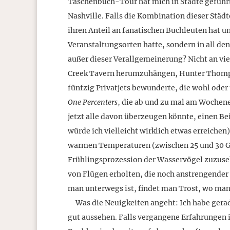
Taschenbuch-Tour hat mich in Städte geführt,
Nashville. Falls die Kombination dieser Städt
ihren Anteil an fanatischen Buchleuten hat un
Veranstaltungsorten hatte, sondern in all den
außer dieser Verallgemeinerung? Nicht an viel
Creek Tavern herumzuhängen, Hunter Thomps
fünfzig Privatjets bewunderte, die wohl ode
One Percenters
, die ab und zu mal am Wochene
jetzt alle davon überzeugen könnte, einen Be
würde ich vielleicht wirklich etwas erreichen
warmen Temperaturen (zwischen 25 und 30 Gra
Frühlingsprozession der Wasservögel zuzusehe
von Flügen erholten, die noch anstrengender
man unterwegs ist, findet man Trost, wo man
Was die Neuigkeiten angeht: Ich habe gera
gut aussehen. Falls vergangene Erfahrungen i