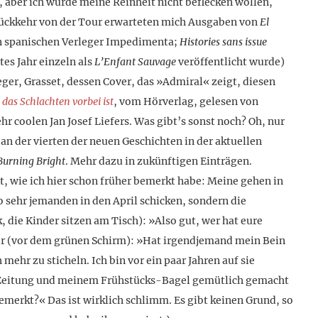
 aber ich würde meine Reinheit nicht beflecken wollen,
Rückkehr von der Tour erwarteten mich Ausgaben von
El
 spanischen Verleger Impedimenta;
Histories sans issue
tes Jahr einzeln als
L’Enfant Sauvage
veröffentlicht wurde)
ger, Grasset, dessen Cover, das »Admiral« zeigt, diesen
das Schlachten vorbei ist
, vom Hörverlag, gelesen von
coolen Jan Josef Liefers. Was gibt’s sonst noch? Oh, nur
 an der vierten der neuen Geschichten in der aktuellen
Burning Bright
. Mehr dazu in zukünftigen Einträgen.
, wie ich hier schon früher bemerkt habe: Meine gehen in
so sehr jemanden in den April schicken, sondern die
 die Kinder sitzen am Tisch): »Also gut, wer hat eure
er (vor dem grünen Schirm): »Hat irgendjemand mein Bein
ehr zu sticheln. Ich bin vor ein paar Jahren auf sie
er Zeitung und meinem Frühstücks-Bagel gemütlich gemacht
emerkt?« Das ist wirklich schlimm. Es gibt keinen Grund, so