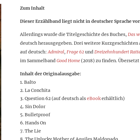
Zum Inhalt
Dieser Erzählband liegt nicht in deutscher Sprache vor
Allerdings wurde die Titelgeschichte des Buches,
Das w
deutsch herausgegeben. Drei weitere Kurzgeschichten 
auf deutsch:
Admiral
,
Frage 62
und
Dreizehnhundert Ratt
im Sammelband
Good Home
(2018) zu finden. Übersetzt
Inhalt der Originalausgabe:
Balto
La Conchita
Question 62 (auf deutsch als
eBook
erhältlich)
Sin Dolor
Bulletproof
Hands On
The Lie
The Unlucky Mother of Aquiles Maldonado