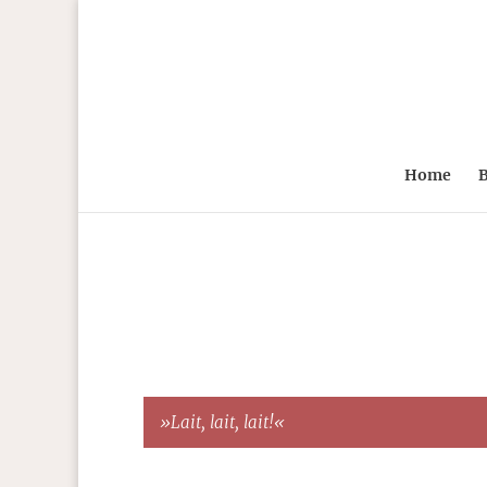
Home
B
»Lait, lait, lait!«