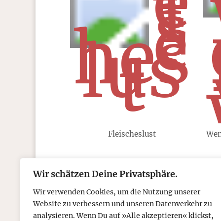
Fleischeslust
Wen
Wir schätzen Deine Privatsphäre.
Kontakt
Über
Wir verwenden Cookies, um die Nutzung unserer
Telefon: 05306 912 418
Refr
Website zu verbessern und unseren Datenverkehr zu
Mail:
post@tcboyle.de
Wied
analysieren. Wenn Du auf »Alle akzeptieren« klickst,
Eröf