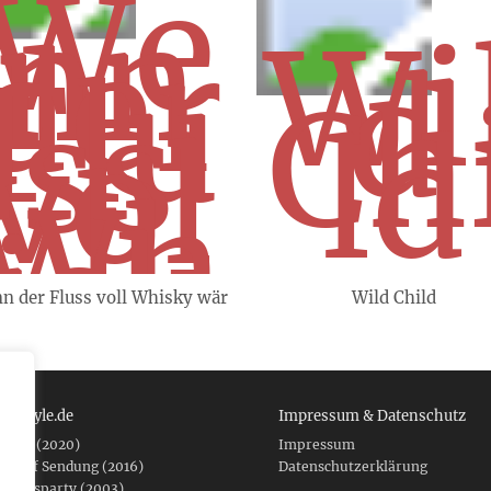
n der Fluss voll Whisky wär
Wild Child
 tcboyle.de
Impressum & Datenschutz
eshed (2020)
Impressum
er auf Sendung (2016)
Datenschutzerklärung
fnungsparty (2003)