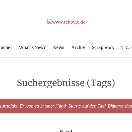
ücher
What’s New?
News
Archiv
Scrapbook
T.C. 
Suchergebnisse (Tags)
rtefakt. Er wog es in einer Hand. Starrte auf den Titel. Blätterte dar
Basel