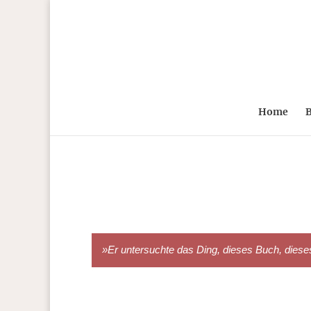
Home
B
»Er untersuchte das Ding, dieses Buch, dieses A