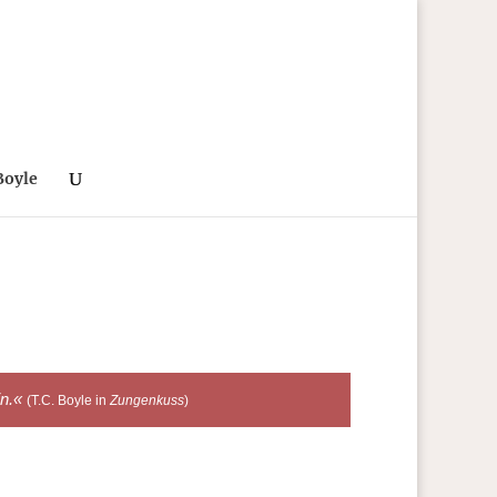
Boyle
in.«
(T.C. Boyle in
Zungenkuss
)