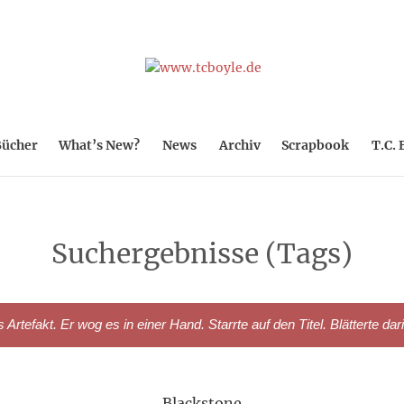
ücher
What’s New?
News
Archiv
Scrapbook
T.C. 
Suchergebnisse (Tags)
rtefakt. Er wog es in einer Hand. Starrte auf den Titel. Blätterte dar
Blackstone