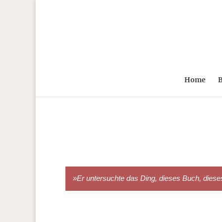
Home
B
»Er untersuchte das Ding, dieses Buch, dieses A