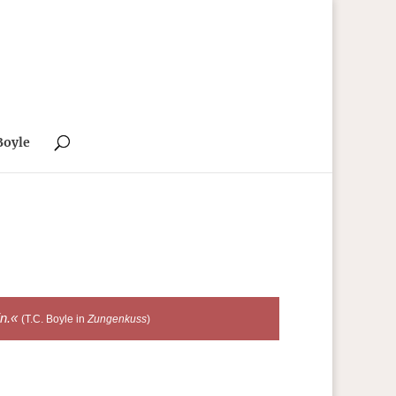
Boyle
in.«
(T.C. Boyle in
Zungenkuss
)