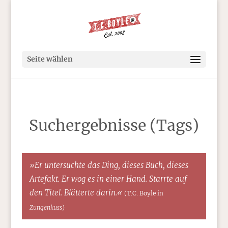
Seite wählen
Suchergebnisse (Tags)
»Er untersuchte das Ding, dieses Buch, dieses
Artefakt. Er wog es in einer Hand. Starrte auf
den Titel. Blätterte darin.«
(T.C. Boyle in
Zungenkuss
)