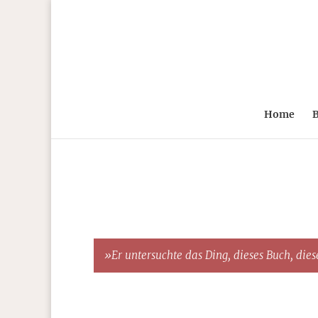
Home
B
»Er untersuchte das Ding, dieses Buch, diese