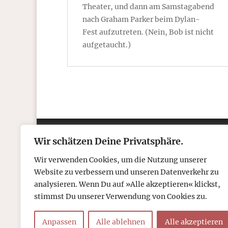
Theater, und dann am Samstagabend
nach Graham Parker beim Dylan-
Fest aufzutreten. (Nein, Bob ist nicht
aufgetaucht.)
Wir schätzen Deine Privatsphäre.
Kontakt
Über
Wir verwenden Cookies, um die Nutzung unserer
Telefon: 05306 912 418
Refr
Website zu verbessern und unseren Datenverkehr zu
Mail:
post@tcboyle.de
Wied
analysieren. Wenn Du auf »Alle akzeptieren« klickst,
Eröf
stimmst Du unserer Verwendung von Cookies zu.
Out o
Anpassen
Alle ablehnen
Alle akzeptieren