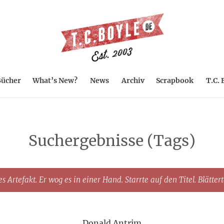
ücher
What’s New?
News
Archiv
Scrapbook
T.C. 
Suchergebnisse (Tags)
s Artefakt. Er wog es in einer Hand. Starrte auf den Titel. Blätter
Donald Antrim