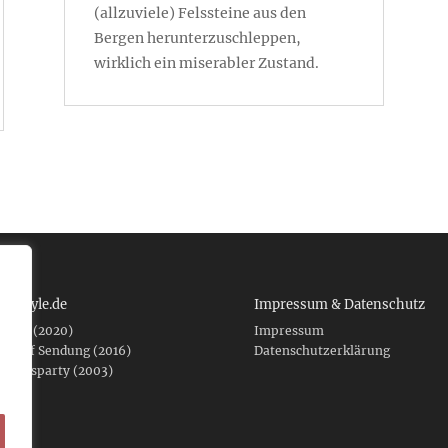
(allzuviele) Felssteine aus den
Bergen herunterzuschleppen,
wirklich ein miserabler Zustand.
 tcboyle.de
Impressum & Datenschutz
eshed (2020)
Impressum
er auf Sendung (2016)
Datenschutzerklärung
fnungsparty (2003)
f .de