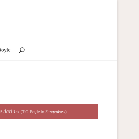
Boyle
te darin.«
(T.C. Boyle in
Zungenkuss
)