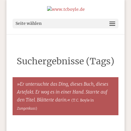
Seite wählen
Suchergebnisse (Tags)
»Er untersuchte das Ding, dieses Buch, dieses
Artefakt. Er wog es in einer Hand. Starrte auf
den Titel. Blätterte darin.«
(T.C. Boyle in
Zungenkuss
)