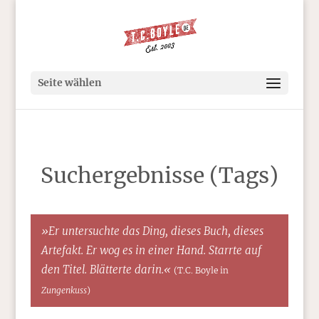
Seite wählen
Suchergebnisse (Tags)
»Er untersuchte das Ding, dieses Buch, dieses
Artefakt. Er wog es in einer Hand. Starrte auf
den Titel. Blätterte darin.«
(T.C. Boyle in
Zungenkuss
)