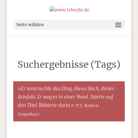
Seite wählen
Suchergebnisse (Tags)
»Er untersuchte das Ding, dieses Buch, dieses
Artefakt. Er wog es in einer Hand. Starrte auf
den Titel. Blätterte darin.«
(T.C. Boyle in
Zungenkuss
)