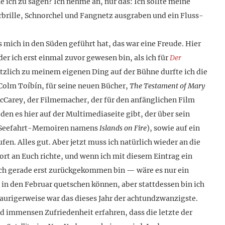
e ich zu sagen? Ich nehme an, nur das: Ich sollte meine
brille, Schnorchel und Fangnetz ausgraben und ein Fluss-
ich in den Süden geführt hat, das war eine Freude. Hier
der ich erst einmal zuvor gewesen bin, als ich für
Der
tzlich zu meinem eigenen Ding auf der Bühne durfte ich die
Colm Toíbín, für seine neuen Bücher,
The Testament of Mary
cCarey, der Filmemacher, der für den anfänglichen Film
en es hier auf der Multimediaseite gibt, der über sein
nd Seefahrt-Memoiren namens
Islands on Fire
), sowie auf ein
ufen. Alles gut. Aber jetzt muss ich natürlich wieder an die
Wort an Euch richte, und wenn ich mit diesem Eintrag ein
s ich gerade erst zurückgekommen bin — wäre es nur ein
 in den Februar quetschen können, aber stattdessen bin ich
aurigerweise war das dieses Jahr der achtundzwanzigste.
 immensen Zufriedenheit erfahren, dass die letzte der