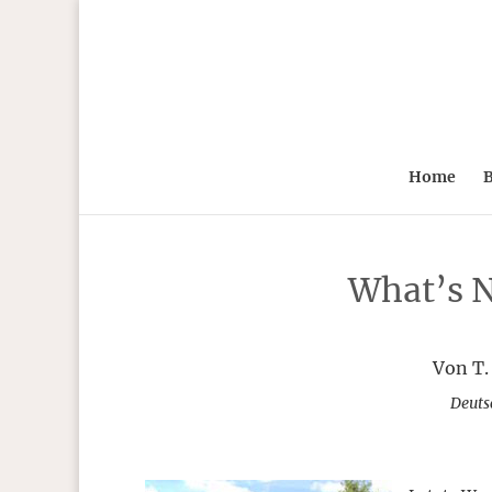
Home
B
What’s N
Von T.
Deuts