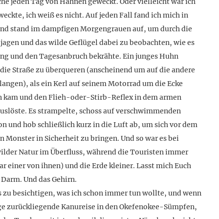
he jeden Tag von Hähnen geweckt. Oder vielleicht war ich
 weckte, ich weiß es nicht. Auf jeden Fall fand ich mich in
nd stand im dampfigen Morgengrauen auf, um durch die
 jagen und das wilde Geflügel dabei zu beobachten, wie es
ng und den Tagesanbruch bekrähte. Ein junges Huhn
 die Straße zu überqueren (anscheinend um auf die andere
elangen), als ein Kerl auf seinem Motorrad um die Ecke
 kam und den Flieh-oder-Stirb-Reflex in dem armen
uslöste. Es strampelte, schoss auf verschwimmenden
n und hob schließlich kurz in die Luft ab, um sich vor dem
 Monster in Sicherheit zu bringen. Und so war es bei
ilder Natur im Überfluss, während die Touristen immer
ar einer von ihnen) und die Erde kleiner. Lasst mich Euch
n Darm. Und das Gehirn.
s zu besichtigen, was ich schon immer tun wollte, und wenn
nge zurückliegende Kanureise in den Okefenokee-Sümpfen,