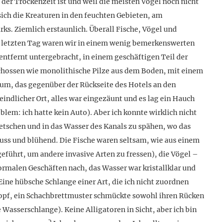
e der Trockenzeit ist und weil die meisten Vögel noch nicht
ch die Kreaturen in den feuchten Gebieten, am
ks. Ziemlich erstaunlich. Überall Fische, Vögel und
m letzten Tag waren wir in einem wenig bemerkenswerten
ntfernt untergebracht, in einem geschäftigen Teil der
 schossen wie monolithische Pilze aus dem Boden, mit einem
m, das gegenüber der Rückseite des Hotels an den
indlicher Ort, alles war eingezäunt und es lag ein Hauch
blem: ich hatte kein Auto). Aber ich konnte wirklich nicht
etschen und in das Wasser des Kanals zu spähen, wo das
luss und blühend. Die Fische waren seltsam, wie aus einem
führt, um andere invasive Arten zu fressen), die Vögel –
normalen Geschäften nach, das Wasser war kristallklar und
ine hübsche Schlange einer Art, die ich nicht zuordnen
r Kopf, ein Schachbrettmuster schmückte sowohl ihren Rücken
 Wasserschlange). Keine Alligatoren in Sicht, aber ich bin