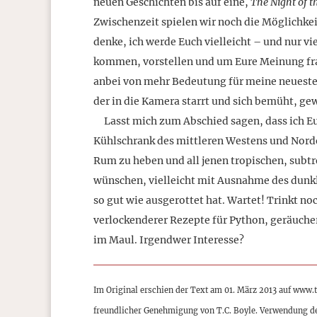
neuen Geschichten bis auf eine,
The Night of th
Zwischenzeit spielen wir noch die Möglichkei
denke, ich werde Euch vielleicht – und nur vi
kommen, vorstellen und um Eure Meinung frag
anbei von mehr Bedeutung für meine neuesten
der in die Kamera starrt und sich bemüht, ge
Lasst mich zum Abschied sagen, dass ich Euc
Kühlschrank des mittleren Westens und Nordo
Rum zu heben und all jenen tropischen, subt
wünschen, vielleicht mit Ausnahme des dunkl
so gut wie ausgerottet hat. Wartet! Trinkt no
verlockenderer Rezepte für Python, geräuche
im Maul. Irgendwer Interesse?
Im Original erschien der Text am 01. März 2013 auf www.
freundlicher Genehmigung von T.C. Boyle. Verwendung d