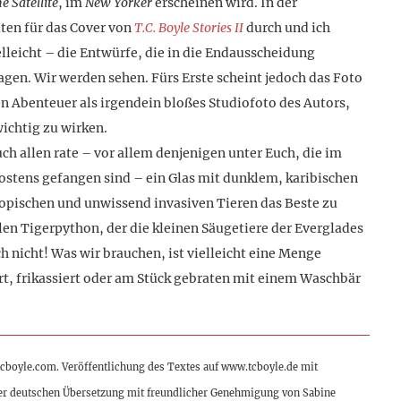
e Satellite
, im
New Yorker
erscheinen wird. In der
ten für das Cover von
T.C. Boyle Stories II
durch und ich
elleicht – die Entwürfe, die in die Endausscheidung
en. Wir werden sehen. Fürs Erste scheint jedoch das Foto
 Abenteuer als irgendein bloßes Studiofoto des Autors,
wichtig zu wirken.
h allen rate – vor allem denjenigen unter Euch, die im
stens gefangen sind – ein Glas mit dunklem, karibischen
ropischen und unwissend invasiven Tieren das Beste zu
en Tigerpython, der die kleinen Säugetiere der Everglades
ch nicht! Was wir brauchen, ist vielleicht eine Menge
rt, frikassiert oder am Stück gebraten mit einem Waschbär
tcboyle.com. Veröffentlichung des Textes auf www.tcboyle.de mit
er deutschen Übersetzung mit freundlicher Genehmigung von Sabine