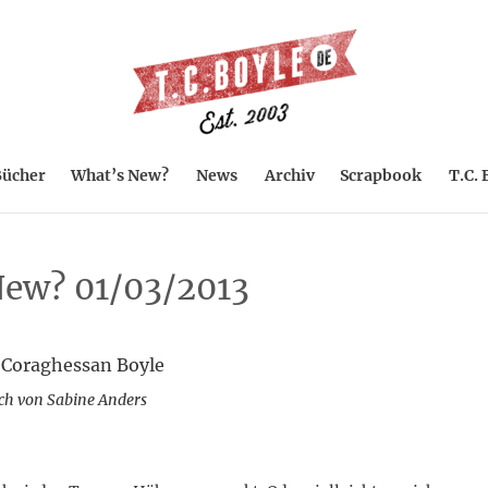
ücher
What’s New?
News
Archiv
Scrapbook
T.C. 
ew? 01/03/2013
 Coraghessan Boyle
ch von Sabine Anders