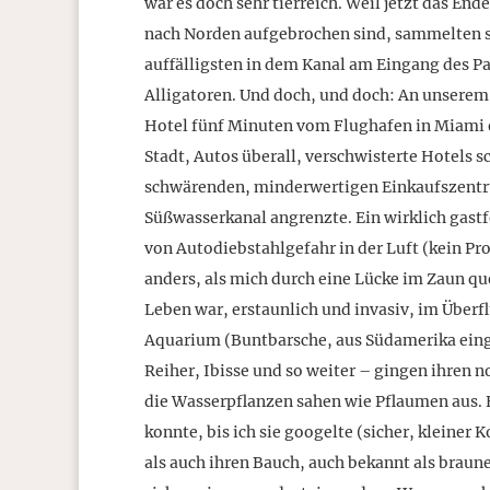
war es doch sehr tierreich. Weil jetzt das End
nach Norden aufgebrochen sind, sammelten si
auffälligsten in dem Kanal am Eingang des Par
Alligatoren. Und doch, und doch: An unsere
Hotel fünf Minuten vom Flughafen in Miami e
Stadt, Autos überall, verschwisterte Hotels
schwärenden, minderwertigen Einkaufszentru
Süßwasserkanal angrenzte. Ein wirklich gastfe
von Autodiebstahlgefahr in der Luft (kein Pro
anders, als mich durch eine Lücke im Zaun qu
Leben war, erstaunlich und invasiv, im Überf
Aquarium (Buntbarsche, aus Südamerika einge
Reiher, Ibisse und so weiter – gingen ihren 
die Wasserpflanzen sahen wie Pflaumen aus. E
konnte, bis ich sie googelte (sicher, kleine
als auch ihren Bauch, auch bekannt als braune