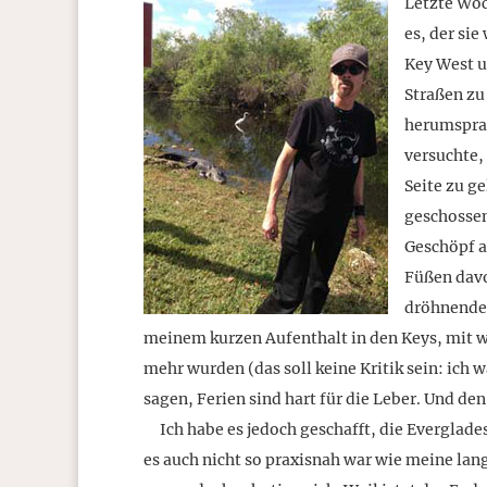
Letzte Woc
es, der sie
Key West u
Straßen zu
herumspra
versuchte,
Seite zu g
geschossen
Geschöpf a
Füßen davo
dröhnenden
meinem kurzen Aufenthalt in den Keys, mit w
mehr wurden (das soll keine Kritik sein: ich w
sagen, Ferien sind hart für die Leber. Und de
Ich habe es jedoch geschafft, die Everglade
es auch nicht so praxisnah war wie meine la