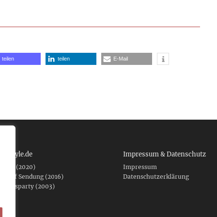
teilen
teilen
E-Mail
 tcboyle.de
Impressum & Datenschutz
eshed (2020)
Impressum
er auf Sendung (2016)
Datenschutzerklärung
fnungsparty (2003)
f .de