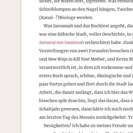
sicher, sie waren dort, irgendwo. Was versuch
Schreiblumpen an den Nagel hängen, Taucher
(Kanal-?)Biologe werden.
Was Savannah und das Buchfest angeht, das m
war eine hübsche Stadt, voller Geschichte, in 
Samurai von Savannah
recherchiert habe. Zusä
Vorstellungen von zwei Freunden besuchen (
und
New Ways to Kill Your Mother
, und Kevin M
verantwortlich ist, in dem ich vorkomme und d
erstes Buch sprach, schöne, ökologische u
paar Partys gehen und flott durch die Stadt la
Arbeit, die damit anfängt, dass ich hier das 
bisschen spät dran bin, liegt das daran, das
Schaltjahr gewesen, dann hätte ich mich noch
am letzten Tag des Monats zurückgekehrt. Tr
Neuigkeiten? Ich habe zu meiner Freude und