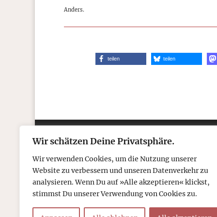
Anders.
teilen
teilen
Wir schätzen Deine Privatsphäre.
Kontakt
Über
Wir verwenden Cookies, um die Nutzung unserer
Telefon: 05306 912 418
Refr
Website zu verbessern und unseren Datenverkehr zu
Mail:
post@tcboyle.de
Wied
analysieren. Wenn Du auf »Alle akzeptieren« klickst,
Eröf
stimmst Du unserer Verwendung von Cookies zu.
Out o