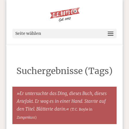
Seite wählen
Suchergebnisse (Tags)
»Er untersuchte das Ding, dieses Buch, dieses
Artefakt. Er wog es in einer Hand. Starrte auf
den Titel. Blätterte darin.«
(T.C. Boyle in
Zungenkuss
)