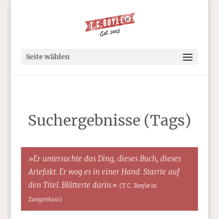
Seite wählen
Suchergebnisse (Tags)
»Er untersuchte das Ding, dieses Buch, dieses
Artefakt. Er wog es in einer Hand. Starrte auf
den Titel. Blätterte darin.«
(T.C. Boyle in
Zungenkuss
)