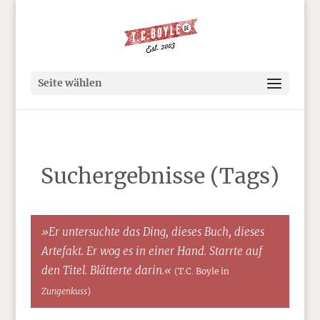
Seite wählen
Suchergebnisse (Tags)
»Er untersuchte das Ding, dieses Buch, dieses
Artefakt. Er wog es in einer Hand. Starrte auf
den Titel. Blätterte darin.«
(T.C. Boyle in
Zungenkuss
)