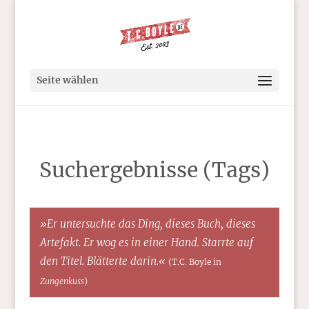
Seite wählen
Suchergebnisse (Tags)
»Er untersuchte das Ding, dieses Buch, dieses
Artefakt. Er wog es in einer Hand. Starrte auf
den Titel. Blätterte darin.«
(T.C. Boyle in
Zungenkuss
)