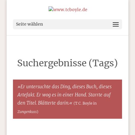
Seite wählen
Suchergebnisse (Tags)
»Er untersuchte das Ding, dieses Buch, dieses
Artefakt. Er wog es in einer Hand. Starrte auf
den Titel. Blätterte darin.«
(T.C. Boyle in
Zungenkuss
)