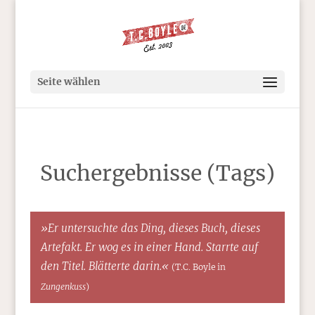
Seite wählen
Suchergebnisse (Tags)
»Er untersuchte das Ding, dieses Buch, dieses
Artefakt. Er wog es in einer Hand. Starrte auf
den Titel. Blätterte darin.«
(T.C. Boyle in
Zungenkuss
)