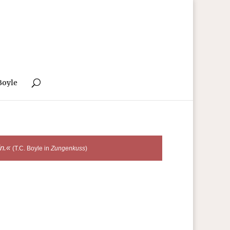
Boyle
in.«
(T.C. Boyle in
Zungenkuss
)