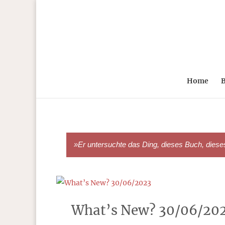
Home
B
»Er untersuchte das Ding, dieses Buch, dieses A
What’s New? 30/06/20