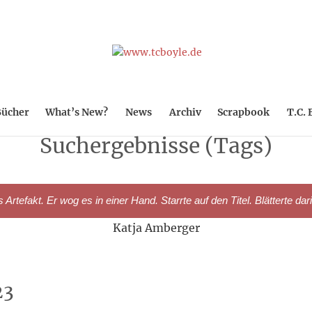
ücher
What’s New?
News
Archiv
Scrapbook
T.C. 
Suchergebnisse (Tags)
rtefakt. Er wog es in einer Hand. Starrte auf den Titel. Blätterte dar
Katja Amberger
23