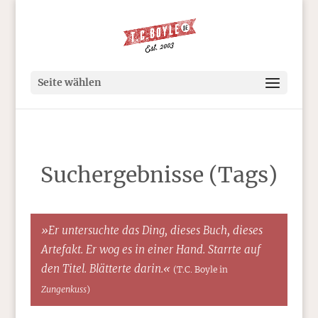
Seite wählen
Suchergebnisse (Tags)
»Er untersuchte das Ding, dieses Buch, dieses
Artefakt. Er wog es in einer Hand. Starrte auf
den Titel. Blätterte darin.«
(T.C. Boyle in
Zungenkuss
)