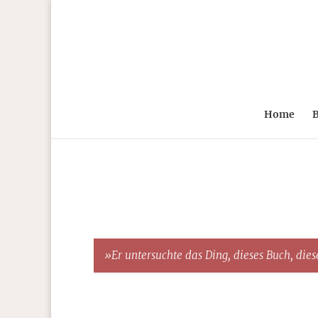
Home
B
»Er untersuchte das Ding, dieses Buch, diese