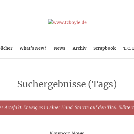
ücher
What’s New?
News
Archiv
Scrapbook
T.C. 
Suchergebnisse (Tags)
s Artefakt. Er wog es in einer Hand. Starrte auf den Titel. Blätter
Newport News