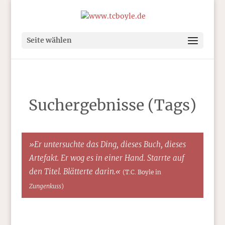
Seite wählen
Suchergebnisse (Tags)
»Er untersuchte das Ding, dieses Buch, dieses
Artefakt. Er wog es in einer Hand. Starrte auf
den Titel. Blätterte darin.«
(T.C. Boyle in
Zungenkuss
)