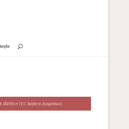
Boyle
te darin.«
(T.C. Boyle in
Zungenkuss
)