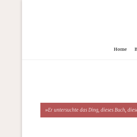
Home
B
»Er untersuchte das Ding, dieses Buch, diese