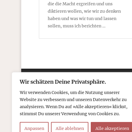
die die Macht ergreifen und uns
diktieren wollen, wie wir zu denken
haben und was wir tun und lassen
sollen, muss ich berichten …
Wir schätzen Deine Privatsphäre.
Kontakt
Über
Wir verwenden Cookies, um die Nutzung unserer
Telefon: 05306 912 418
Refr
Website zu verbessern und unseren Datenverkehr zu
Mail:
post@tcboyle.de
Wied
analysieren. Wenn Du auf »Alle akzeptieren« klickst,
Eröf
stimmst Du unserer Verwendung von Cookies zu.
Out o
Anpassen
Alle ablehnen
Alle akzeptieren