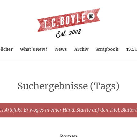
ücher
What’s New?
News
Archiv
Scrapbook
T.C. 
Suchergebnisse (Tags)
s Artefakt. Er wog es in einer Hand. Starrte auf den Titel. Blätter
Roman