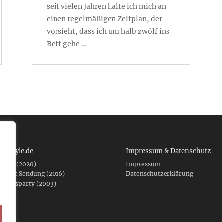
seit vielen Jahren halte ich mich an
einen regelmäßigen Zeitplan, der
vorsieht, dass ich um halb zwölf ins
Bett gehe …
 tcboyle.de
Impressum & Datenschutz
eshed (2020)
Impressum
er auf Sendung (2016)
Datenschutzerklärung
fnungsparty (2003)
f .de