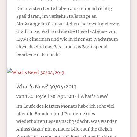
Die meisten Leute haben anscheinend richtig
Spaß daran, im Verkehr Stoßstange an
Stoßstange im Stau zu stehen, bei zweindvierzig
Grad Hitze, während sie die Diesel-Abgase von
LKWs einatmen und wie in einer Art Wachtraum
abwechselnd das Gas- und das Bremspedal
bearbeiten. Ich nicht.
What’s New? 30/04/2013
von
T.C. Boyle
|
30. Apr. 2013
|
What's New?
Im Laufe des letzten Monats habe ich sehr viel
über die Freuden (und Probleme) des
wiederholten Lesens nachgedacht. Was war der
Anlass dazu? Ein genauer Blick auf die dicken
Korrekturabzüge von
T.C. Boyle Stories II
, die ich