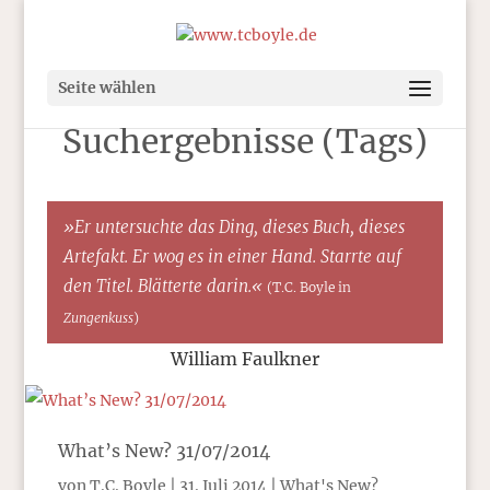
Seite wählen
Suchergebnisse (Tags)
»Er untersuchte das Ding, dieses Buch, dieses
Artefakt. Er wog es in einer Hand. Starrte auf
den Titel. Blätterte darin.«
(T.C. Boyle in
Zungenkuss
)
William Faulkner
What’s New? 31/07/2014
von
T.C. Boyle
|
31. Juli 2014
|
What's New?