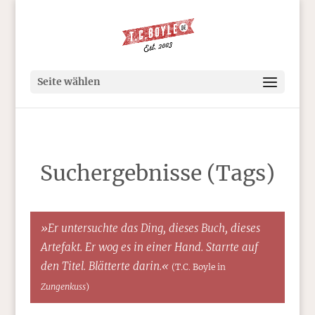
Seite wählen
Suchergebnisse (Tags)
»Er untersuchte das Ding, dieses Buch, dieses
Artefakt. Er wog es in einer Hand. Starrte auf
den Titel. Blätterte darin.«
(T.C. Boyle in
Zungenkuss
)