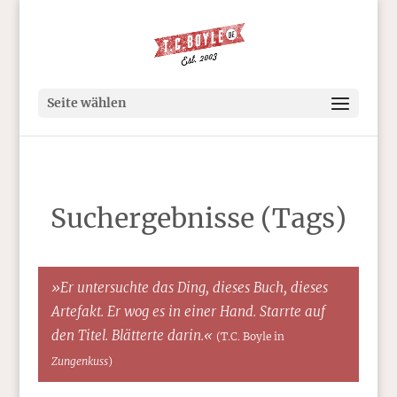
Seite wählen
Suchergebnisse (Tags)
»Er untersuchte das Ding, dieses Buch, dieses
Artefakt. Er wog es in einer Hand. Starrte auf
den Titel. Blätterte darin.«
(T.C. Boyle in
Zungenkuss
)