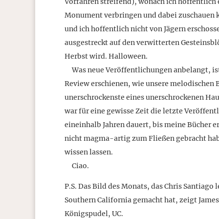
Vorfahren streifend), wonach ich hoffentlich
Monument verbringen und dabei zuschauen ka
und ich hoffentlich nicht von Jägern erschos
ausgestreckt auf den verwitterten Gesteinsb
Herbst wird. Halloween.
Was neue Veröffentlichungen anbelangt, is
Review erschienen, wie unsere melodischen B
unerschrockenste eines unerschrockenen Haufe
war für eine gewisse Zeit die letzte Veröffe
eineinhalb Jahren dauert, bis meine Bücher e
nicht magma-artig zum Fließen gebracht habe,
wissen lassen.
Ciao.
P.S. Das Bild des Monats, das Chris Santiago
Southern California gemacht hat, zeigt Jam
Königspudel, UC.