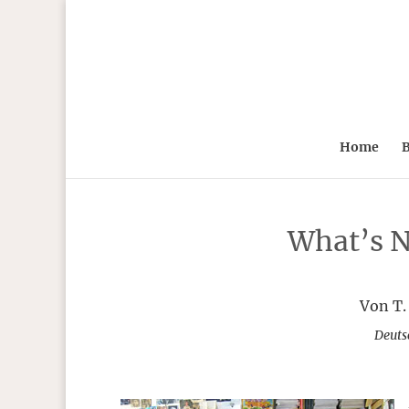
Home
B
What’s N
Von T.
Deuts