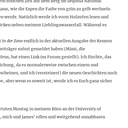
 ein bisschen Zeit auf dem Berg im Sequoia National
nn, wie die Espen die Farbe von grün zu gelb wechseln
sen werde. Natürlich werde ich vorm Holzofen lesen und
löcken neben meinem Lieblingswasserfall. Während es
t
In der Zone
endlich in der aktuellen Ausgabe der Kenyon
eiträger sofort gemeldet haben (Mimi, die
ns, hat einen Link ins Forum gestellt). Ich fürchte, das
ntlichung, da es normalerweise zwischen einem und
rscheinen, und ich (versteinert) die neuen Geschichten noch
 aber wenn es soweit ist, werde ich es Euch ganz sicher
 letzten Montag in meinem Büro an der University of
es, mich und James‘ edlen und weitgehend unnahbaren