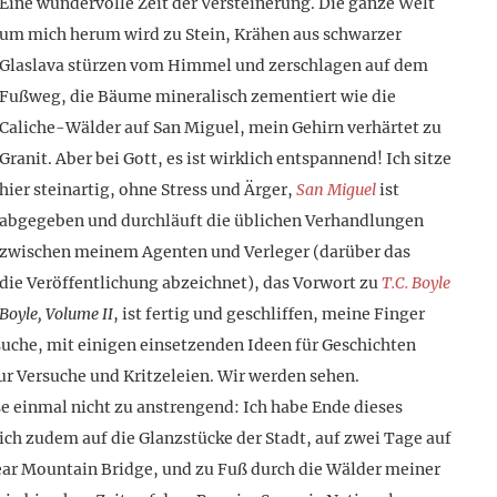
Eine wundervolle Zeit der Versteinerung. Die ganze Welt
um mich herum wird zu Stein, Krähen aus schwarzer
Glaslava stürzen vom Himmel und zerschlagen auf dem
Fußweg, die Bäume mineralisch zementiert wie die
Caliche-Wälder auf San Miguel, mein Gehirn verhärtet zu
Granit. Aber bei Gott, es ist wirklich entspannend! Ich sitze
hier steinartig, ohne Stress und Ärger,
San Miguel
ist
abgegeben und durchläuft die üblichen Verhandlungen
zwischen meinem Agenten und Verleger (darüber das
 die Veröffentlichung abzeichnet), das Vorwort zu
T.C. Boyle
 Boyle, Volume II
, ist fertig und geschliffen, meine Finger
suche, mit einigen einsetzenden Ideen für Geschichten
Nur Versuche und Kritzeleien. Wir werden sehen.
einmal nicht zu anstrengend: Ich habe Ende dieses
ch zudem auf die Glanzstücke der Stadt, auf zwei Tage auf
ear Mountain Bridge, und zu Fuß durch die Wälder meiner