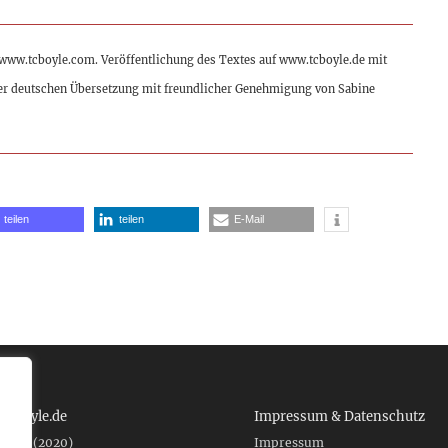
 www.tcboyle.com. Veröffentlichung des Textes auf www.tcboyle.de mit
er deutschen Übersetzung mit freundlicher Genehmigung von Sabine
teilen
teilen
E-Mail
 tcboyle.de
Impressum & Datenschutz
eshed (2020)
Impressum