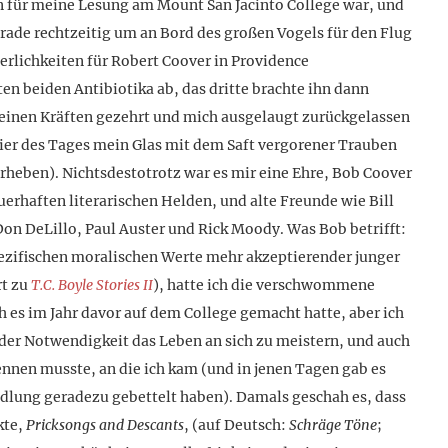
 für meine Lesung am Mount San Jacinto College war, und
erade rechtzeitig um an Bord des großen Vogels für den Flug
erlichkeiten für Robert Coover in Providence
ten beiden Antibiotika ab, das dritte brachte ihn dann
meinen Kräften gezehrt und mich ausgelaugt zurückgelassen
eier des Tages mein Glas mit dem Saft vergorener Trauben
rheben). Nichtsdestotrotz war es mir eine Ehre, Bob Coover
rhaften literarischen Helden, und alte Freunde wie Bill
n DeLillo, Paul Auster und Rick Moody. Was Bob betrifft:
pezifischen moralischen Werte mehr akzeptierender junger
rt zu
T.C. Boyle Stories II
), hatte ich die verschwommene
h es im Jahr davor auf dem College gemacht hatte, aber ich
 der Notwendigkeit das Leben an sich zu meistern, und auch
nnen musste, an die ich kam (und in jenen Tagen gab es
dlung geradezu gebettelt haben). Damals geschah es, dass
kte,
Pricksongs and Descants
, (auf Deutsch:
Schräge Töne
;