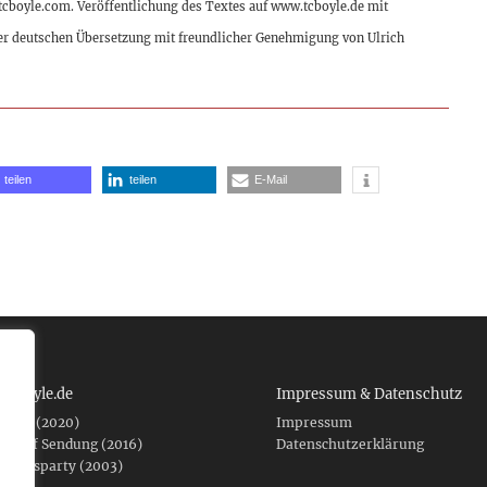
.tcboyle.com. Veröffentlichung des Textes auf www.tcboyle.de mit
er deutschen Übersetzung mit freundlicher Genehmigung von Ulrich
teilen
teilen
E-Mail
 tcboyle.de
Impressum & Datenschutz
eshed (2020)
Impressum
er auf Sendung (2016)
Datenschutzerklärung
fnungsparty (2003)