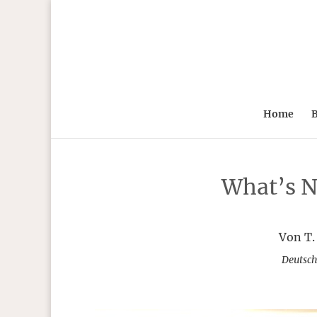
Home
B
What’s N
Von T.
Deutsch