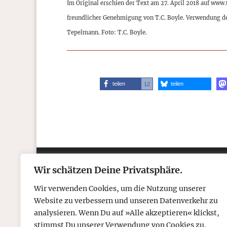
Im Original erschien der Text am 27. April 2018 auf www
freundlicher Genehmigung von T.C. Boyle. Verwendung d
Tepelmann. Foto: T.C. Boyle.
teilen
teilen
12
Wir schätzen Deine Privatsphäre.
Kontakt
Über
Wir verwenden Cookies, um die Nutzung unserer
Telefon: 05306 912 418
Refr
Website zu verbessern und unseren Datenverkehr zu
Mail:
post@tcboyle.de
Wied
analysieren. Wenn Du auf »Alle akzeptieren« klickst,
Eröf
stimmst Du unserer Verwendung von Cookies zu.