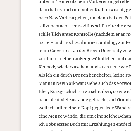
unten in Temecula beim Vorbereitungstreffen
dann hat es mich mit voller Kraft erwischt, g
nach New York zu gehen, um dann bei den Fei
teilzunehmen. Der Bazillus schüttelte die ers
schließlich unter Kontrolle (nachdem er an 
hatte – und, noch schlimmer, unfähig, zur F
beim Cooverfest an der Brown University zu e
zu ehren, meinen außergewöhnlichen und daue
Kennedy wiederzusehen, und auch neue wie Do
Als ich ein durch Drogen benebelter, keine s
Mann in New York war (siehe auch das Vorwo
Idee, Kurzgeschichten zu schreiben, so wie ic
habe nicht viel zustande gebracht, auf Grund
weil ich mit meinem Kopf gegen jede Wand re
eine Menge Wände, die um eine solche Behan
ich Bobs erstes Buch mit Erzählungen entdec