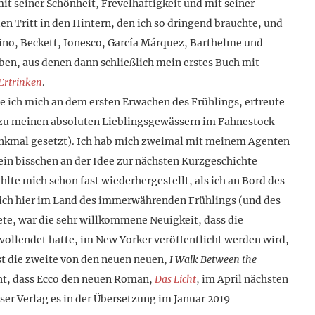
it seiner Schönheit, Frevelhaftigkeit und mit seiner
den Tritt in den Hintern, den ich so dringend brauchte, und
lvino, Beckett, Ionesco, García Márquez, Barthelme und
ben, aus denen dann schließlich mein erstes Buch mit
Ertrinken
.
e ich mich an dem ersten Erwachen des Frühlings, erfreute
r zu meinen absoluten Lieblingsgewässern im Fahnestock
Denkmal gesetzt). Ich hab mich zweimal mit meinem Agenten
ein bisschen an der Idee zur nächsten Kurzgeschichte
lte mich schon fast wiederhergestellt, als ich an Bord des
mich hier im Land des immerwährenden Frühlings (und des
te, war die sehr willkommene Neuigkeit, dass die
 vollendet hatte, im New Yorker veröffentlicht werden wird,
ist die zweite von den neuen neuen,
I Walk Between the
cht, dass Ecco den neuen Roman,
Das Licht
, im April nächsten
ser Verlag es in der Übersetzung im Januar 2019