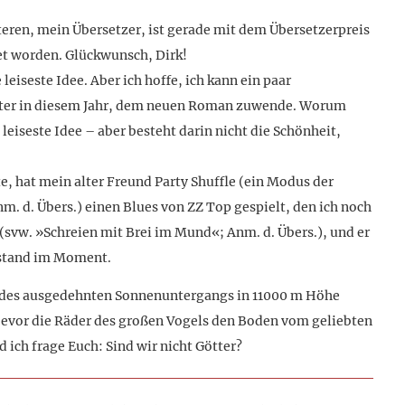
eren, mein Übersetzer, ist gerade mit dem Übersetzerpreis
t worden. Glückwunsch, Dirk!
iseste Idee. Aber ich hoffe, ich kann ein paar
päter in diesem Jahr, dem neuen Roman zuwende. Worum
leiseste Idee – aber besteht darin nicht die Schönheit,
, hat mein alter Freund Party Shuffle (ein Modus der
m. d. Übers.) einen Blues von ZZ Top gespielt, den ich noch
(svw. »Schreien mit Brei im Mund«; Anm. d. Übers.), und er
ustand im Moment.
 des ausgedehnten Sonnenuntergangs in 11000 m Höhe
bevor die Räder des großen Vogels den Boden vom geliebten
d ich frage Euch: Sind wir nicht Götter?