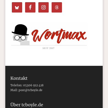
Kontakt
Telefon: 05306 912 418
Mail:
post@tcboyle.de
Über tcboyle.de