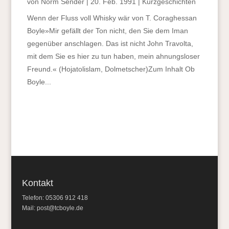
von
Norm Sender
|
20. Feb. 1991
|
Kurzgeschichten
Wenn der Fluss voll Whisky wär von T. Coraghessan
Boyle»Mir gefällt der Ton nicht, den Sie dem Iman
gegenüber anschlagen. Das ist nicht John Travolta,
mit dem Sie es hier zu tun haben, mein ahnungsloser
Freund.« (Hojatolislam, Dolmetscher)Zum Inhalt Ob
Boyle...
Kontakt
Telefon: 05306 912 418
Mail:
post@tcboyle.de