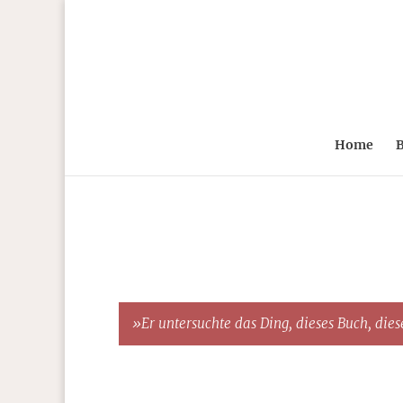
Home
B
»Er untersuchte das Ding, dieses Buch, diese