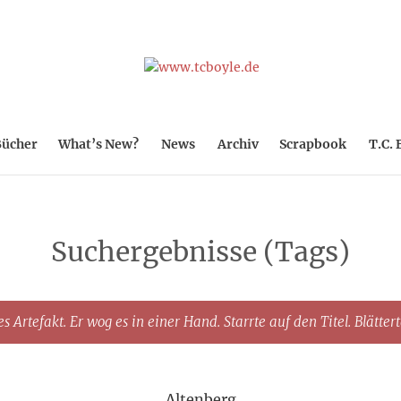
ücher
What’s New?
News
Archiv
Scrapbook
T.C. 
Suchergebnisse (Tags)
s Artefakt. Er wog es in einer Hand. Starrte auf den Titel. Blätter
Altenberg