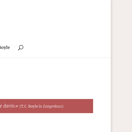
Boyle
te darin.«
(T.C. Boyle in
Zungenkuss
)