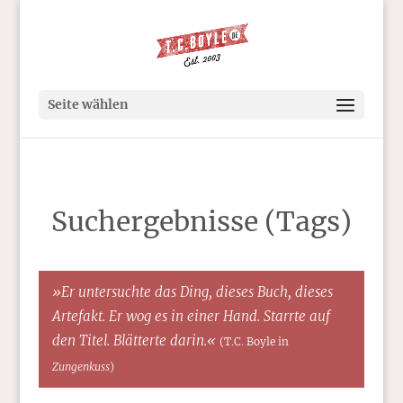
Seite wählen
Suchergebnisse (Tags)
»Er untersuchte das Ding, dieses Buch, dieses
Artefakt. Er wog es in einer Hand. Starrte auf
den Titel. Blätterte darin.«
(T.C. Boyle in
Zungenkuss
)