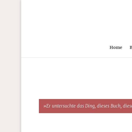
Home
B
»Er untersuchte das Ding, dieses Buch, diese