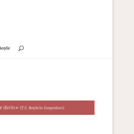
Boyle
te darin.«
(T.C. Boyle in
Zungenkuss
)