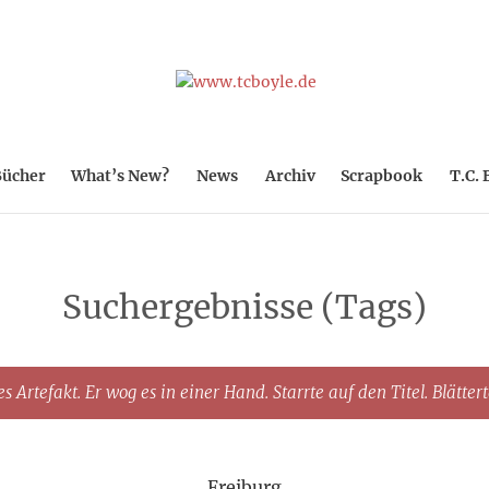
ücher
What’s New?
News
Archiv
Scrapbook
T.C. 
Suchergebnisse (Tags)
s Artefakt. Er wog es in einer Hand. Starrte auf den Titel. Blätter
Freiburg