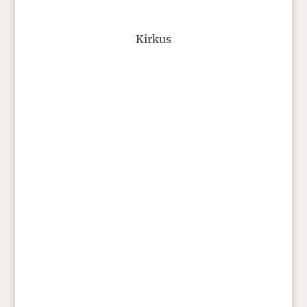
Kirkus
T.C. Boyle
Wie schon zuvor von den europäischen
Messagistas berichtet, war ich etliche
Zeitzonen entfernt, um Deutschland,