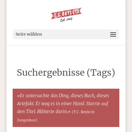
Seite wählen
Suchergebnisse (Tags)
»Er untersuchte das Ding, dieses Buch, dieses
Artefakt. Er wog es in einer Hand. Starrte auf
den Titel. Blätterte darin.«
(T.C. Boyle in
Zungenkuss
)