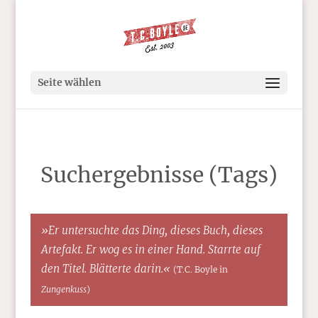
Seite wählen
Suchergebnisse (Tags)
»Er untersuchte das Ding, dieses Buch, dieses
Artefakt. Er wog es in einer Hand. Starrte auf
den Titel. Blätterte darin.«
(T.C. Boyle in
Zungenkuss
)