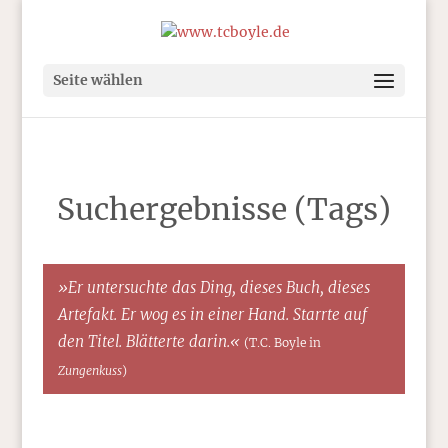
Seite wählen
Suchergebnisse (Tags)
»Er untersuchte das Ding, dieses Buch, dieses
Artefakt. Er wog es in einer Hand. Starrte auf
den Titel. Blätterte darin.«
(T.C. Boyle in
Zungenkuss
)