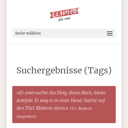
Seite wählen
Suchergebnisse (Tags)
»Er untersuchte das Ding, dieses Buch, dieses
Artefakt. Er wog es in einer Hand. Starrte auf
den Titel. Blätterte darin.«
(T.C. Boyle in
Zungenkuss
)