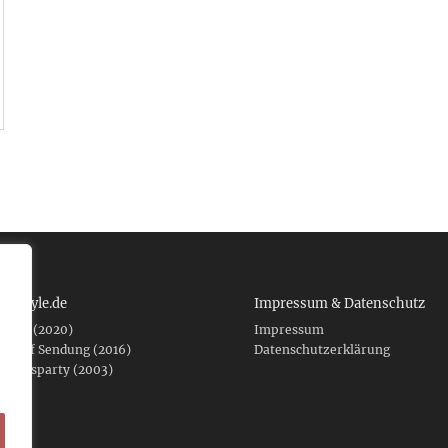
 tcboyle.de
Impressum & Datenschutz
eshed (2020)
Impressum
er auf Sendung (2016)
Datenschutzerklärung
fnungsparty (2003)
f .de