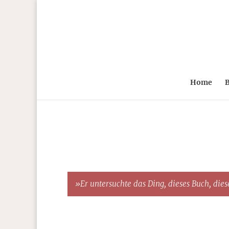
Home
B
»Er untersuchte das Ding, dieses Buch, diese