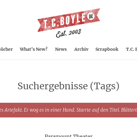
ücher
What’s New?
News
Archiv
Scrapbook
T.C. 
Suchergebnisse (Tags)
s Artefakt. Er wog es in einer Hand. Starrte auf den Titel. Blätter
Paramount Theater