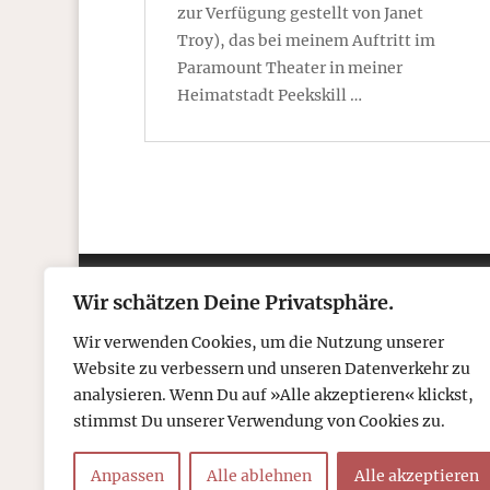
zur Verfügung gestellt von Janet
Troy), das bei meinem Auftritt im
Paramount Theater in meiner
Heimatstadt Peekskill …
Wir schätzen Deine Privatsphäre.
Kontakt
Über
Wir verwenden Cookies, um die Nutzung unserer
Telefon: 05306 912 418
Refr
Website zu verbessern und unseren Datenverkehr zu
Mail:
post@tcboyle.de
Wied
analysieren. Wenn Du auf »Alle akzeptieren« klickst,
Eröf
stimmst Du unserer Verwendung von Cookies zu.
Out o
Anpassen
Alle ablehnen
Alle akzeptieren