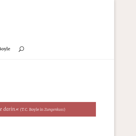
Boyle
te darin.«
(T.C. Boyle in
Zungenkuss
)