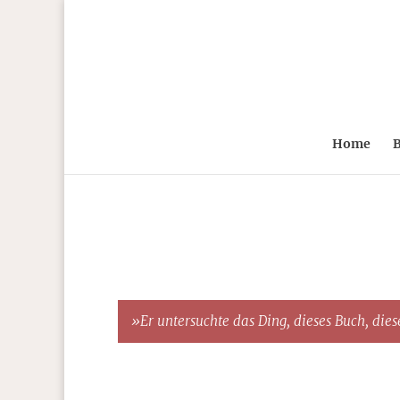
Home
B
»Er untersuchte das Ding, dieses Buch, diese