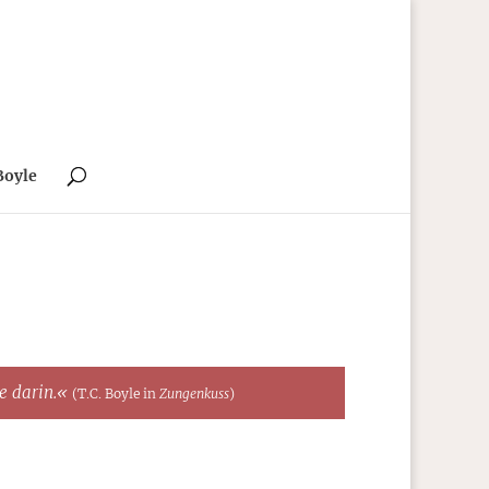
Boyle
te darin.«
(T.C. Boyle in
Zungenkuss
)