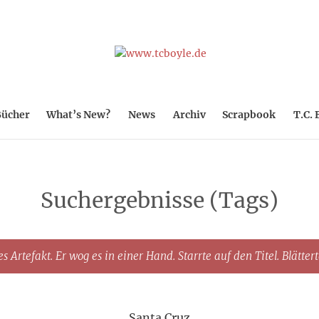
ücher
What’s New?
News
Archiv
Scrapbook
T.C. 
Suchergebnisse (Tags)
s Artefakt. Er wog es in einer Hand. Starrte auf den Titel. Blätter
Santa Cruz