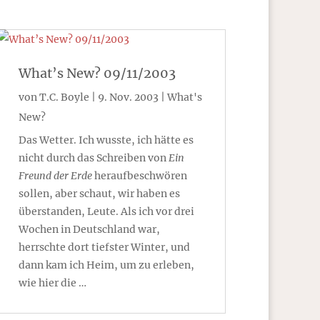
What’s New? 09/11/2003
von
T.C. Boyle
|
9. Nov. 2003
|
What's
New?
Das Wetter. Ich wusste, ich hätte es
nicht durch das Schreiben von
Ein
Freund der Erde
heraufbeschwören
sollen, aber schaut, wir haben es
überstanden, Leute. Als ich vor drei
Wochen in Deutschland war,
herrschte dort tiefster Winter, und
dann kam ich Heim, um zu erleben,
wie hier die …