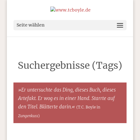
Seite wählen
Suchergebnisse (Tags)
»Er untersuchte das Ding, dieses Buch, dieses
Artefakt. Er wog es in einer Hand. Starrte auf
den Titel. Blätterte darin.«
(T.C. Boyle in
Zungenkuss
)