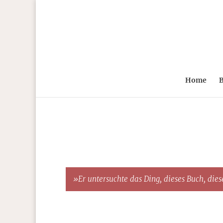
Home
B
»Er untersuchte das Ding, dieses Buch, diese