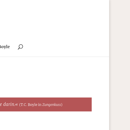
Boyle
te darin.«
(T.C. Boyle in
Zungenkuss
)