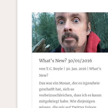
What’s New? 30/01/2016
von
T.C. Boyle
|
30. Jan. 2016
|
What's
New?
Das war ein Monat, der es irgendwie
geschafft hat, sich so
vorbeizuschleichen, dass ich es kaum
mitgekriegt habe. Wie diejenigen
wissen, die mir auf Twitter folgen,