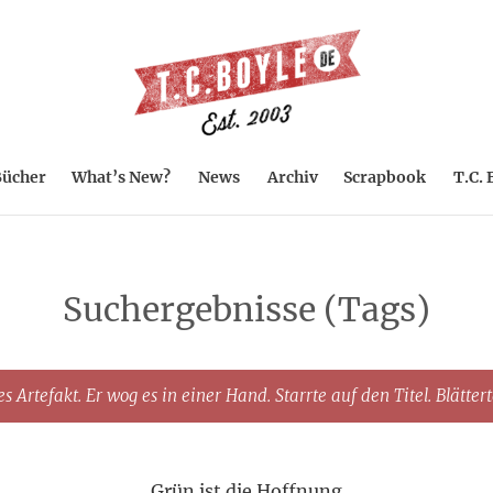
ücher
What’s New?
News
Archiv
Scrapbook
T.C. 
Suchergebnisse (Tags)
s Artefakt. Er wog es in einer Hand. Starrte auf den Titel. Blätter
Grün ist die Hoffnung