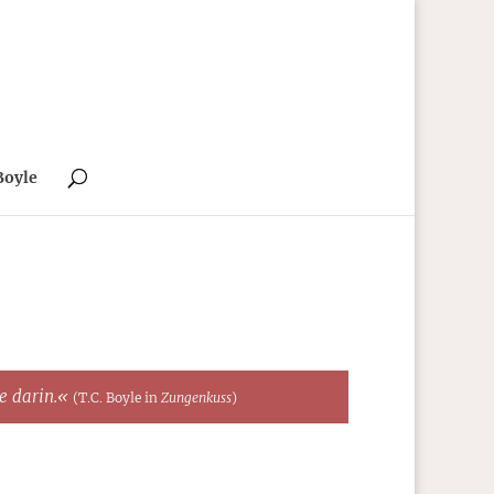
Boyle
te darin.«
(T.C. Boyle in
Zungenkuss
)