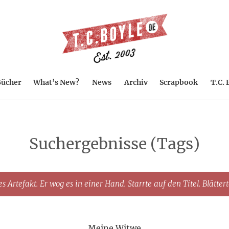
ücher
What’s New?
News
Archiv
Scrapbook
T.C. 
Suchergebnisse (Tags)
s Artefakt. Er wog es in einer Hand. Starrte auf den Titel. Blätter
Meine Witwe