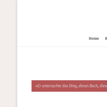
Home
B
»Er untersuchte das Ding, dieses Buch, diese