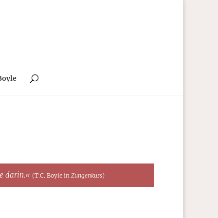
Boyle
te darin.«
(T.C. Boyle in
Zungenkuss
)