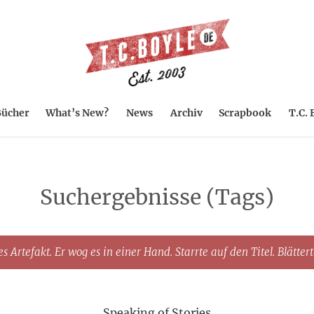
ücher
What’s New?
News
Archiv
Scrapbook
T.C. 
Suchergebnisse (Tags)
s Artefakt. Er wog es in einer Hand. Starrte auf den Titel. Blätter
Speaking of Stories