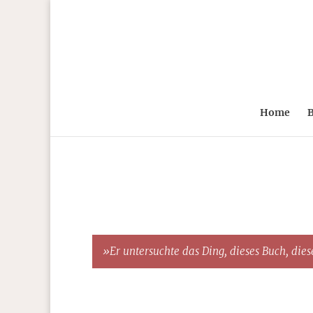
Home
B
»Er untersuchte das Ding, dieses Buch, diese