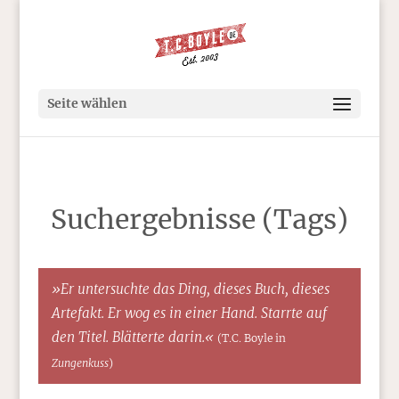
Seite wählen
Suchergebnisse (Tags)
»Er untersuchte das Ding, dieses Buch, dieses
Artefakt. Er wog es in einer Hand. Starrte auf
den Titel. Blätterte darin.«
(T.C. Boyle in
Zungenkuss
)