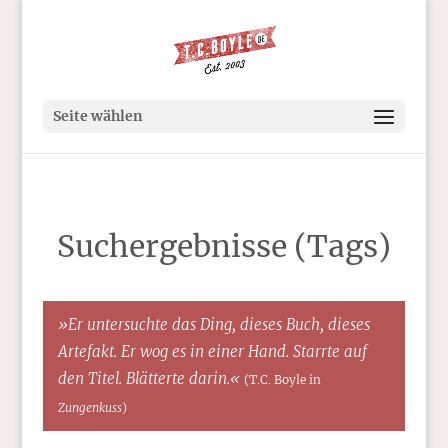
Seite wählen
Suchergebnisse (Tags)
»Er untersuchte das Ding, dieses Buch, dieses
Artefakt. Er wog es in einer Hand. Starrte auf
den Titel. Blätterte darin.«
(T.C. Boyle in
Zungenkuss
)